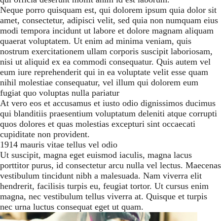
Neque porro quisquam est, qui dolorem ipsum quia dolor sit
amet, consectetur, adipisci velit, sed quia non numquam eius
modi tempora incidunt ut labore et dolore magnam aliquam
quaerat voluptatem. Ut enim ad minima veniam, quis
nostrum exercitationem ullam corporis suscipit laboriosam,
nisi ut aliquid ex ea commodi consequatur. Quis autem vel
eum iure reprehenderit qui in ea voluptate velit esse quam
nihil molestiae consequatur, vel illum qui dolorem eum
fugiat quo voluptas nulla pariatur
At vero eos et accusamus et iusto odio dignissimos ducimus
qui blanditiis praesentium voluptatum deleniti atque corrupti
quos dolores et quas molestias excepturi sint occaecati
cupiditate non provident.
1914 mauris vitae tellus vel odio
Ut suscipit, magna eget euismod iaculis, magna lacus
porttitor purus, id consectetur arcu nulla vel lectus. Maecenas
vestibulum tincidunt nibh a malesuada. Nam viverra elit
hendrerit, facilisis turpis eu, feugiat tortor. Ut cursus enim
magna, nec vestibulum tellus viverra at. Quisque et turpis
nec urna luctus consequat eget ut quam.