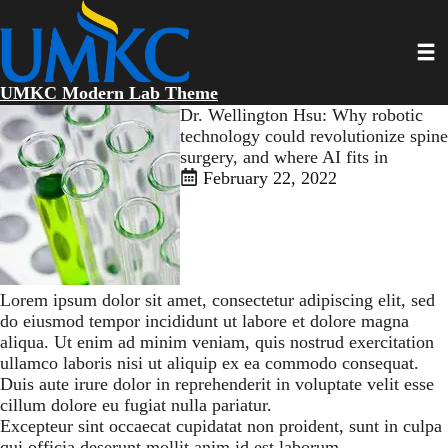
Skip
to
Toggl
main
content
UMKC Modern Lab Theme
Dr. Wellington Hsu: Why robotic
technology could revolutionize spine
surgery, and where AI fits in
February 22, 2022
Lorem ipsum dolor sit amet, consectetur adipiscing elit, sed
do eiusmod tempor incididunt ut labore et dolore magna
aliqua. Ut enim ad minim veniam, quis nostrud exercitation
ullamco laboris nisi ut aliquip ex ea commodo consequat.
Duis aute irure dolor in reprehenderit in voluptate velit esse
cillum dolore eu fugiat nulla pariatur.
Excepteur sint occaecat cupidatat non proident, sunt in culpa
qui officia deserunt mollit anim id est laborum.