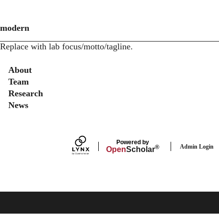
modern
Replace with lab focus/motto/tagline.
Secondary menu
About
Team
Research
News
Powered by
Admin Login
®
Open
Scholar