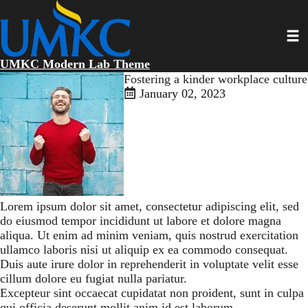
Skip
to
Toggl
main
content
UMKC Modern Lab Theme
Fostering a kinder workplace culture
January 02, 2023
Lorem ipsum dolor sit amet, consectetur adipiscing elit, sed
do eiusmod tempor incididunt ut labore et dolore magna
aliqua. Ut enim ad minim veniam, quis nostrud exercitation
ullamco laboris nisi ut aliquip ex ea commodo consequat.
Duis aute irure dolor in reprehenderit in voluptate velit esse
cillum dolore eu fugiat nulla pariatur.
Excepteur sint occaecat cupidatat non proident, sunt in culpa
qui officia deserunt mollit anim id est laborum.