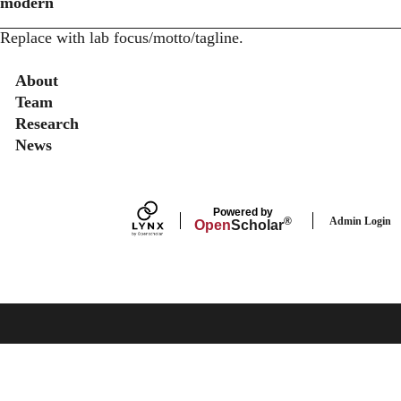
modern
Replace with lab focus/motto/tagline.
Secondary menu
About
Team
Research
News
Powered by
Admin Login
®
Open
Scholar