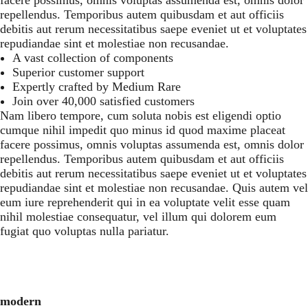
facere possimus, omnis voluptas assumenda est, omnis dolor
repellendus. Temporibus autem quibusdam et aut officiis
debitis aut rerum necessitatibus saepe eveniet ut et voluptates
repudiandae sint et molestiae non recusandae.
A vast collection of components
Superior customer support
Expertly crafted by Medium Rare
Join over 40,000 satisfied customers
Nam libero tempore, cum soluta nobis est eligendi optio
cumque nihil impedit quo minus id quod maxime placeat
facere possimus, omnis voluptas assumenda est, omnis dolor
repellendus. Temporibus autem quibusdam et aut officiis
debitis aut rerum necessitatibus saepe eveniet ut et voluptates
repudiandae sint et molestiae non recusandae. Quis autem vel
eum iure reprehenderit qui in ea voluptate velit esse quam
nihil molestiae consequatur, vel illum qui dolorem eum
fugiat quo voluptas nulla pariatur.
modern