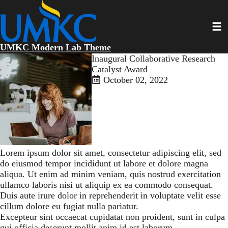
Skip
to
Toggl
main
content
UMKC Modern Lab Theme
Inaugural Collaborative Research
Catalyst Award
October 02, 2022
Lorem ipsum dolor sit amet, consectetur adipiscing elit, sed
do eiusmod tempor incididunt ut labore et dolore magna
aliqua. Ut enim ad minim veniam, quis nostrud exercitation
ullamco laboris nisi ut aliquip ex ea commodo consequat.
Duis aute irure dolor in reprehenderit in voluptate velit esse
cillum dolore eu fugiat nulla pariatur.
Excepteur sint occaecat cupidatat non proident, sunt in culpa
qui officia deserunt mollit anim id est laborum.