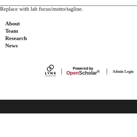
Replace with lab focus/motto/tagline.
Secondary menu
About
Team
Research
News
Powered by
Admin Login
®
Open
Scholar