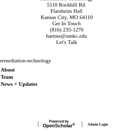
5110 Rockhill Rd.
Flarsheim Hall
Kansas City, MO 64110
Get In Touch
(816) 235-1270
hartme@umkc.edu
Let's Talk
remediation-technology
Secondary menu
About
Team
News + Updates
Twitter
Instagram
LinkedIn
Facebook
Powered by
Admin Login
®
Open
Scholar