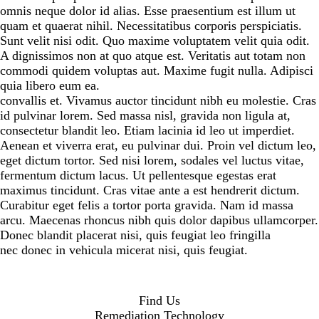
omnis neque dolor id alias. Esse praesentium est illum ut
quam et quaerat nihil. Necessitatibus corporis perspiciatis.
Sunt velit nisi odit. Quo maxime voluptatem velit quia odit.
A dignissimos non at quo atque est. Veritatis aut totam non
commodi quidem voluptas aut. Maxime fugit nulla. Adipisci
quia libero eum ea.
convallis et. Vivamus auctor tincidunt nibh eu molestie. Cras
id pulvinar lorem. Sed massa nisl, gravida non ligula at,
consectetur blandit leo. Etiam lacinia id leo ut imperdiet.
Aenean et viverra erat, eu pulvinar dui. Proin vel dictum leo,
eget dictum tortor. Sed nisi lorem, sodales vel luctus vitae,
fermentum dictum lacus. Ut pellentesque egestas erat
maximus tincidunt. Cras vitae ante a est hendrerit dictum.
Curabitur eget felis a tortor porta gravida. Nam id massa
arcu. Maecenas rhoncus nibh quis dolor dapibus ullamcorper.
Donec blandit placerat nisi, quis feugiat leo fringilla
nec donec in vehicula micerat nisi, quis feugiat.
Find Us
Remediation Technology