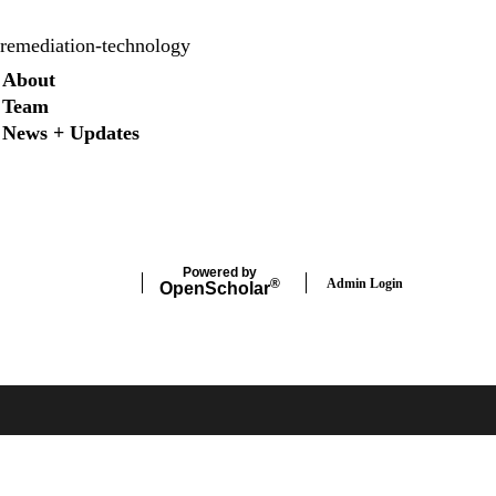
remediation-technology
Secondary menu
About
Team
News + Updates
Twitter
Instagram
LinkedIn
Facebook
Powered by
Admin Login
®
Open
Scholar