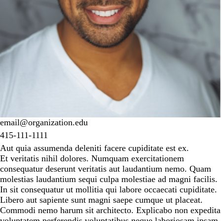
email@organization.edu
415-111-1111
Aut quia assumenda deleniti facere cupiditate est ex.
Et veritatis nihil dolores. Numquam exercitationem
consequatur deserunt veritatis aut laudantium nemo. Quam
molestias laudantium sequi culpa molestiae ad magni facilis.
In sit consequatur ut mollitia qui labore occaecati cupiditate.
Libero aut sapiente sunt magni saepe cumque ut placeat.
Commodi nemo harum sit architecto. Explicabo non expedita
voluptatem perferendis voluptatibus neque laboriosam ipsam