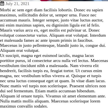
July 21, 2021
Morbi ac sem eget diam facilisis lobortis. Donec eu sapien
maximus, sollicitudin dolor ut, semper urna. Fusce nec
accumsan mauris. Integer semper, justo vitae luctus auctor,
mi enim maximus sapien, eu dignissim ligula est id felis.
Mauris varius arcu ex, eget mollis est pulvinar ut. Donec
volutpat consectetur varius. Aliquam erat volutpat. Interdum
et malesuada fames ac ante ipsum primis in faucibus.
Maecenas in justo pellentesque, blandit justo in, congue dui.
Aliquam erat volutpat.
Ut suscipit, magna eget euismod iaculis, magna lacus
porttitor purus, id consectetur arcu nulla vel lectus. Maecenas
vestibulum tincidunt nibh a malesuada. Nam viverra elit
hendrerit, facilisis turpis eu, feugiat tortor. Ut cursus enim
magna, nec vestibulum tellus viverra at. Quisque et turpis
nec urna luctus consequat eget ut quam. In vitae diam lacus.
Nunc mattis vel turpis non scelerisque. Praesent ultrices non
dui sed fermentum. Etiam mattis accumsan bibendum.
Aliquam id ornare turpis. Vivamus sit amet elementum ante.
Nulla mattis mollis aliquam. Maecenas scelerisque lorem
maximus convallis sodales.