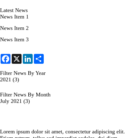
Latest News
News Item 1
News Item 2
News Item 3
F
X
L
S
a
i
h
c
n
a
e
k
r
Filter News By Year
b
e
e
2021
(3)
o
d
o
I
k
n
Filter News By Month
July 2021
(3)
Lorem ipsum dolor sit amet, consectetur adipiscing elit.
Etiam rutrum, tellus sed imperdiet sodales, dui diam