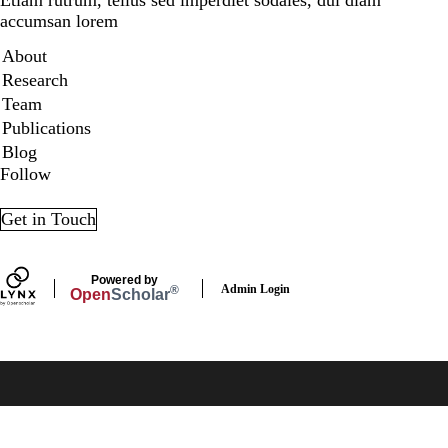
accumsan lorem
Secondary menu
About
Research
Team
Publications
Blog
Follow
LinkedIn
Twitter
Get in Touch
Powered by
Admin Login
®
Open
Scholar