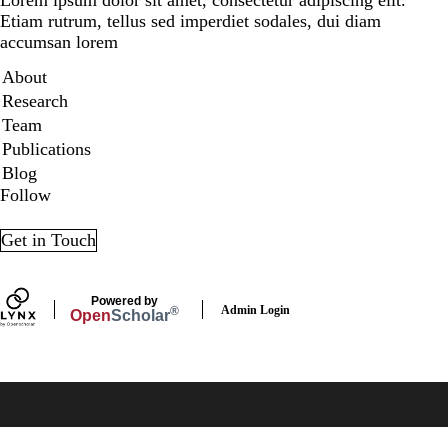
Etiam rutrum, tellus sed imperdiet sodales, dui diam
accumsan lorem
Secondary menu
About
Research
Team
Publications
Blog
Follow
LinkedIn
X
Get in Touch
Powered by
Admin Login
®
Open
Scholar