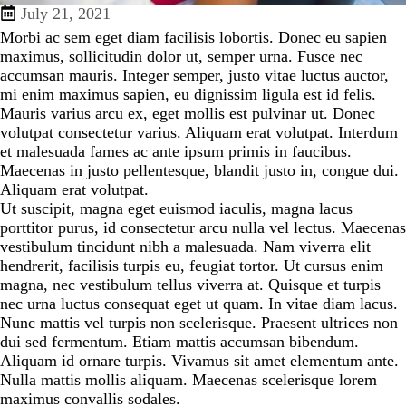
July 21, 2021
Morbi ac sem eget diam facilisis lobortis. Donec eu sapien
maximus, sollicitudin dolor ut, semper urna. Fusce nec
accumsan mauris. Integer semper, justo vitae luctus auctor,
mi enim maximus sapien, eu dignissim ligula est id felis.
Mauris varius arcu ex, eget mollis est pulvinar ut. Donec
volutpat consectetur varius. Aliquam erat volutpat. Interdum
et malesuada fames ac ante ipsum primis in faucibus.
Maecenas in justo pellentesque, blandit justo in, congue dui.
Aliquam erat volutpat.
Ut suscipit, magna eget euismod iaculis, magna lacus
porttitor purus, id consectetur arcu nulla vel lectus. Maecenas
vestibulum tincidunt nibh a malesuada. Nam viverra elit
hendrerit, facilisis turpis eu, feugiat tortor. Ut cursus enim
magna, nec vestibulum tellus viverra at. Quisque et turpis
nec urna luctus consequat eget ut quam. In vitae diam lacus.
Nunc mattis vel turpis non scelerisque. Praesent ultrices non
dui sed fermentum. Etiam mattis accumsan bibendum.
Aliquam id ornare turpis. Vivamus sit amet elementum ante.
Nulla mattis mollis aliquam. Maecenas scelerisque lorem
maximus convallis sodales.