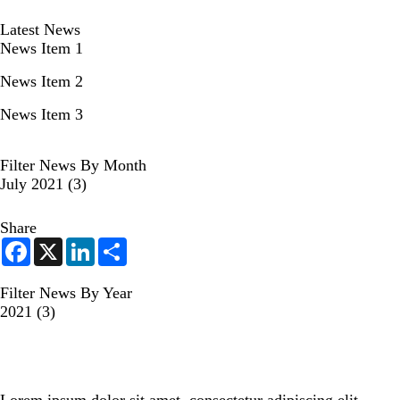
Latest News
News Item 1
News Item 2
News Item 3
Filter News By Month
July 2021
(3)
Share
F
X
L
S
a
i
h
c
n
a
e
k
r
Filter News By Year
b
e
e
2021
(3)
o
d
o
I
k
n
Lorem ipsum dolor sit amet, consectetur adipiscing elit.