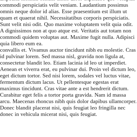
commodi perspiciatis velit veniam. Laudantium possimus
omnis neque dolor id alias. Esse praesentium est illum ut
quam et quaerat nihil. Necessitatibus corporis perspiciatis.
Sunt velit nisi odit. Quo maxime voluptatem velit quia odit.
A dignissimos non at quo atque est. Veritatis aut totam non
commodi quidem voluptas aut. Maxime fugit nulla. Adipisci
quia libero eum ea.
convallis et. Vivamus auctor tincidunt nibh eu molestie. Cras
id pulvinar lorem. Sed massa nisl, gravida non ligula at,
consectetur blandit leo. Etiam lacinia id leo ut imperdiet.
Aenean et viverra erat, eu pulvinar dui. Proin vel dictum leo,
eget dictum tortor. Sed nisi lorem, sodales vel luctus vitae,
fermentum dictum lacus. Ut pellentesque egestas erat
maximus tincidunt. Cras vitae ante a est hendrerit dictum.
Curabitur eget felis a tortor porta gravida. Nam id massa
arcu. Maecenas rhoncus nibh quis dolor dapibus ullamcorper.
Donec blandit placerat nisi, quis feugiat leo fringilla nec
donec in vehicula micerat nisi, quis feugiat.