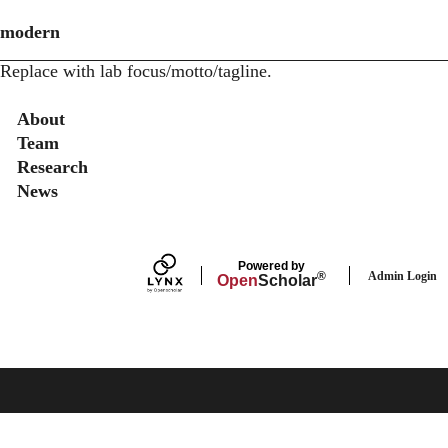
modern
Replace with lab focus/motto/tagline.
Secondary menu
About
Team
Research
News
Powered by
Admin Login
®
Open
Scholar