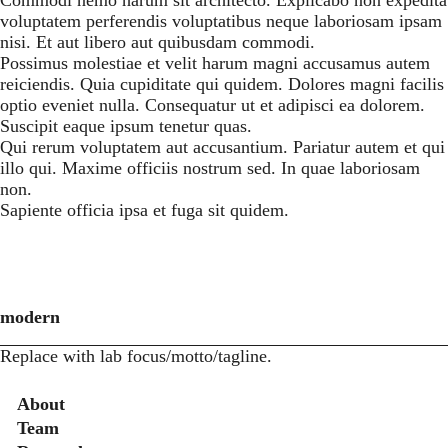
Commodi nemo harum sit architecto. Explicabo non expedita
voluptatem perferendis voluptatibus neque laboriosam ipsam
nisi. Et aut libero aut quibusdam commodi.
Possimus molestiae et velit harum magni accusamus autem
reiciendis. Quia cupiditate qui quidem. Dolores magni facilis
optio eveniet nulla. Consequatur ut et adipisci ea dolorem.
Suscipit eaque ipsum tenetur quas.
Qui rerum voluptatem aut accusantium. Pariatur autem et qui
illo qui. Maxime officiis nostrum sed. In quae laboriosam
non.
Sapiente officia ipsa et fuga sit quidem.
modern
Replace with lab focus/motto/tagline.
Secondary menu
About
Team