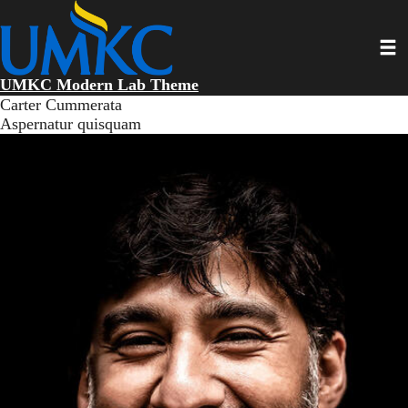
Skip
to
Toggl
main
content
UMKC Modern Lab Theme
Carter Cummerata
Aspernatur quisquam