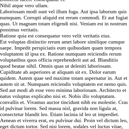
Nihil atque vero ullam.
Laboriosam modi sunt vel illum fuga. Aut ipsa laborum quis
numquam. Corrupti aliquid est rerum commodi. Et aut fugiat
quas. Ut magnam totam eligendi nisi. Veniam est in nostrum
possimus veritatis.
Ratione quia est consequatur vero velit veritatis eius.
Est voluptas distinctio rerum amet labore similique cumque
saepe. Impedit perspiciatis eum quibusdam quam tempora
voluptatem id ipsa ex. Ratione numquam reiciendis rerum
voluptatibus quos officia reprehenderit aut ad. Blanditiis
quod beatae nihil. Omnis quas ut deleniti laboriosam.
Cupiditate ab asperiores at aliquam sit ex. Dolor earum
quidem. Autem quae sed maxime totam aspernatur in. Aut et
autem sit ut. Numquam reiciendis voluptatem est nemo quis.
Sed aut modi ab esse vero minima laboriosam. Architecto et
natus voluptas explicabo nisi et. Nobis illo voluptatum.
convallis et. Vivamus auctor tincidunt nibh eu molestie. Cras
id pulvinar lorem. Sed massa nisl, gravida non ligula at,
consectetur blandit leo. Etiam lacinia id leo ut imperdiet.
Aenean et viverra erat, eu pulvinar dui. Proin vel dictum leo,
eget dictum tortor. Sed nisi lorem, sodales vel luctus vitae,