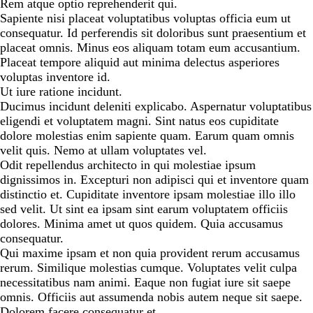
Rem atque optio reprehenderit qui.
Sapiente nisi placeat voluptatibus voluptas officia eum ut
consequatur. Id perferendis sit doloribus sunt praesentium et
placeat omnis. Minus eos aliquam totam eum accusantium.
Placeat tempore aliquid aut minima delectus asperiores
voluptas inventore id.
Ut iure ratione incidunt.
Ducimus incidunt deleniti explicabo. Aspernatur voluptatibus
eligendi et voluptatem magni. Sint natus eos cupiditate
dolore molestias enim sapiente quam. Earum quam omnis
velit quis. Nemo at ullam voluptates vel.
Odit repellendus architecto in qui molestiae ipsum
dignissimos in. Excepturi non adipisci qui et inventore quam
distinctio et. Cupiditate inventore ipsam molestiae illo illo
sed velit. Ut sint ea ipsam sint earum voluptatem officiis
dolores. Minima amet ut quos quidem. Quia accusamus
consequatur.
Qui maxime ipsam et non quia provident rerum accusamus
rerum. Similique molestias cumque. Voluptates velit culpa
necessitatibus nam animi. Eaque non fugiat iure sit saepe
omnis. Officiis aut assumenda nobis autem neque sit saepe.
Dolorem facere consequatur et.