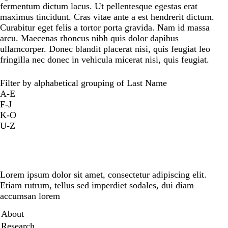
fermentum dictum lacus. Ut pellentesque egestas erat
maximus tincidunt. Cras vitae ante a est hendrerit dictum.
Curabitur eget felis a tortor porta gravida. Nam id massa
arcu. Maecenas rhoncus nibh quis dolor dapibus
ullamcorper. Donec blandit placerat nisi, quis feugiat leo
fringilla nec donec in vehicula micerat nisi, quis feugiat.
Filter by alphabetical grouping of Last Name
A-E
F-J
K-O
U-Z
Lorem ipsum dolor sit amet, consectetur adipiscing elit.
Etiam rutrum, tellus sed imperdiet sodales, dui diam
accumsan lorem
Secondary menu
About
Research