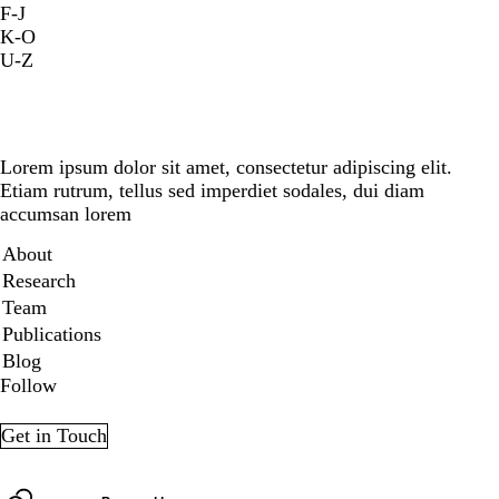
F-J
K-O
U-Z
Lorem ipsum dolor sit amet, consectetur adipiscing elit.
Etiam rutrum, tellus sed imperdiet sodales, dui diam
accumsan lorem
Secondary menu
About
Research
Team
Publications
Blog
Follow
LinkedIn
Twitter
Get in Touch