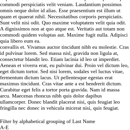
commodi perspiciatis velit veniam. Laudantium possimus
omnis neque dolor id alias. Esse praesentium est illum ut
quam et quaerat nihil. Necessitatibus corporis perspiciatis.
Sunt velit nisi odit. Quo maxime voluptatem velit quia odit.
A dignissimos non at quo atque est. Veritatis aut totam non
commodi quidem voluptas aut. Maxime fugit nulla. Adipisci
quia libero eum ea.
convallis et. Vivamus auctor tincidunt nibh eu molestie. Cras
id pulvinar lorem. Sed massa nisl, gravida non ligula at,
consectetur blandit leo. Etiam lacinia id leo ut imperdiet.
Aenean et viverra erat, eu pulvinar dui. Proin vel dictum leo,
eget dictum tortor. Sed nisi lorem, sodales vel luctus vitae,
fermentum dictum lacus. Ut pellentesque egestas erat
maximus tincidunt. Cras vitae ante a est hendrerit dictum.
Curabitur eget felis a tortor porta gravida. Nam id massa
arcu. Maecenas rhoncus nibh quis dolor dapibus
ullamcorper. Donec blandit placerat nisi, quis feugiat leo
fringilla nec donec in vehicula micerat nisi, quis feugiat.
Filter by alphabetical grouping of Last Name
A-E